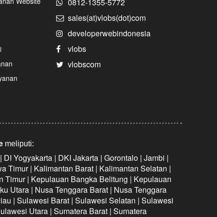
nan Website
0812-1355-5772
sales(at)vlobs(dot)com
developerwebindonesia
vlobs
i
anan
vlobscom
yanan
e
meliputi:
| DI Yogyakarta | DKI Jakarta | Gorontalo | Jambi |
a Timur | Kalimantan Barat | Kalimantan Selatan |
n Timur | Kepulauan Bangka Belitung | Kepulauan
uku Utara | Nusa Tenggara Barat | Nusa Tenggara
iau | Sulawesi Barat | Sulawesi Selatan | Sulawesi
ulawesi Utara | Sumatera Barat | Sumatera