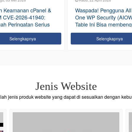
ada! Pengguna All In
Peretasan cPanel 2026:
WP Security (AIOWPS),
Mimpi Buruk Zero-Day 
e Ini Bisa membengkak
2026-41940 - 70 Juta
ga Ratusan GB
Domain Terancam
Selengkapnya
Selengkapnya
Jenis Website
alah jenis produk website yang dapat di sesuaikan dengan keb