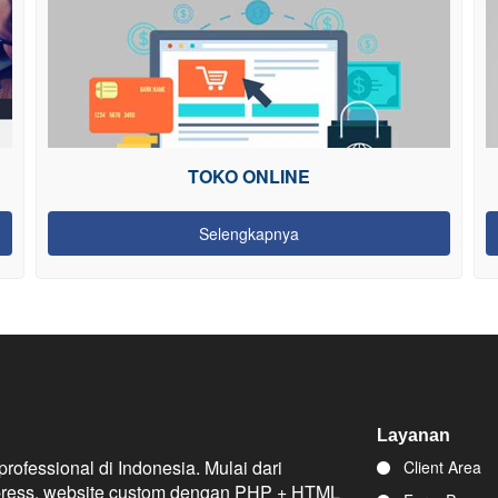
KONTRAKTOR
Selengkapnya
Layanan
fessional di Indonesia. Mulai dari
Client Area
press, website custom dengan PHP + HTML