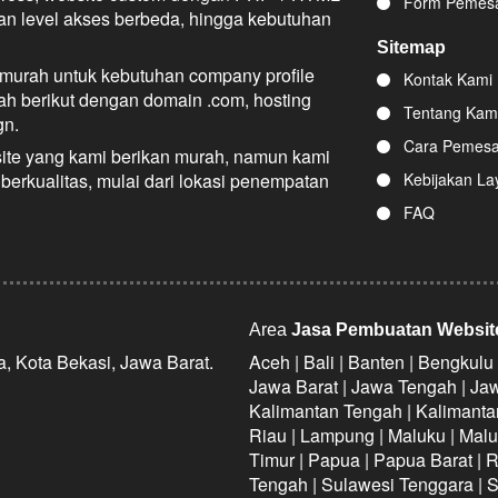
Form Pemesa
gan level akses berbeda, hingga kebutuhan
Sitemap
urah untuk kebutuhan company profile
Kontak Kami
h berikut dengan domain .com, hosting
Tentang Kam
gn.
Cara Pemes
ite yang kami berikan murah, namun kami
berkualitas, mulai dari lokasi penempatan
Kebijakan La
FAQ
Area
Jasa Pembuatan Websit
a, Kota Bekasi, Jawa Barat.
Aceh | Bali | Banten | Bengkulu 
Jawa Barat | Jawa Tengah | Jaw
Kalimantan Tengah | Kalimanta
Riau | Lampung | Maluku | Mal
Timur | Papua | Papua Barat | R
Tengah | Sulawesi Tenggara | S