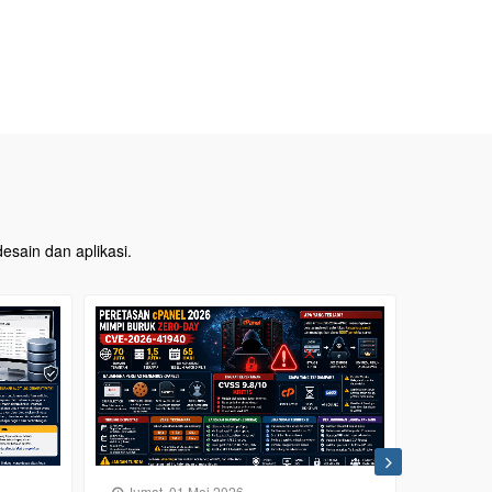
esain dan aplikasi.
Sabtu, 02 Mei 2026
Senin,