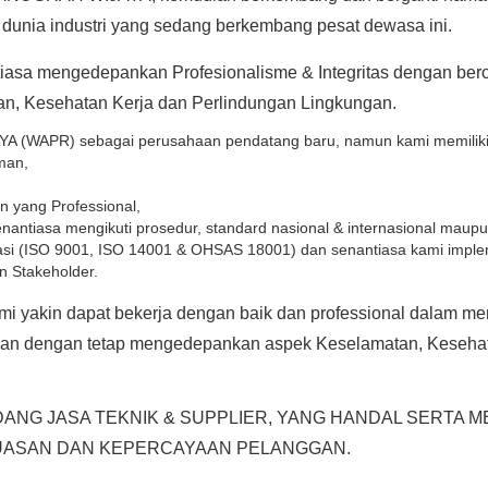
 dunia industri yang sedang berkembang pesat dewasa ini.
asa mengedepankan Profesionalisme & Integritas dengan ber
tan, Kesehatan Kerja dan Perlindungan Lingkungan.
WAPR) sebagai perusahaan pendatang baru, namun kami memiliki k
man,
 yang Professional,
tiasa mengikuti prosedur, standard nasional & internasional maupun s
asi (ISO 9001, ISO 14001 & OHSAS 18001) dan senantiasa kami implem
n Stakeholder.
mi yakin dapat bekerja dengan baik dan professional dalam 
atkan dengan tetap mengedepankan aspek Keselamatan, Keseha
NG JASA TEKNIK & SUPPLIER, YANG HANDAL SERTA ME
PUASAN DAN KEPERCAYAAN PELANGGAN.