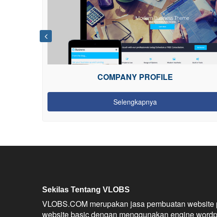
TOKO ONLINE
Selengkapnya
Sekilas Tentang VLOBS
VLOBS.COM merupakan jasa pembuatan website pro
website basic dengan menggunakan engine word