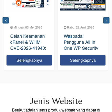
Minggu, 03 Mei 2026
Rabu, 22 April 2026
Celah Keamanan
Waspada!
cPanel & WHM
Pengguna All In
CVE-2026-41940:
One WP Security
Sebuah
(AIOWPS), Table
Peringatan Serius
Ini Bisa
Selengkapnya
Selengkapnya
bagi Ekosistem
membengkak
Hosting Global
Hingga Ratusan
GB
Jenis Website
Berikut adalah jenis produk website yang dapat di