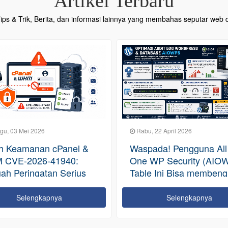
Artikel Terbaru
 Tips & Trik, Berita, dan informasi lainnya yang membahas seputar web d
3 Mei 2026
Rabu, 22 April 2026
eamanan cPanel &
Waspada! Pengguna All In
-2026-41940:
One WP Security (AIOWPS)
eringatan Serius
Table Ini Bisa membengkak
sistem Hosting
Hingga Ratusan GB
Selengkapnya
Selengkapnya