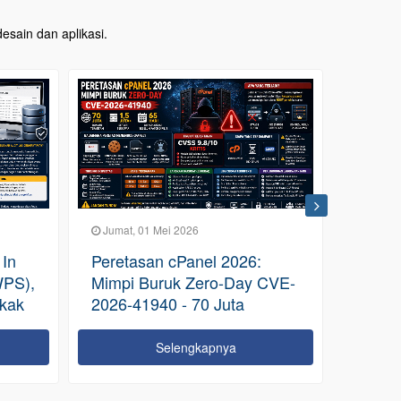
esain dan aplikasi.
Jumat, 01 Mei 2026
Sabtu, 02 Me
Peretasan cPanel 2026:
Pengumum
,
Mimpi Buruk Zero-Day CVE-
Global cP
2026-41940 - 70 Juta
Layanan W
Domain Terancam
Sementara
Selengkapnya
S