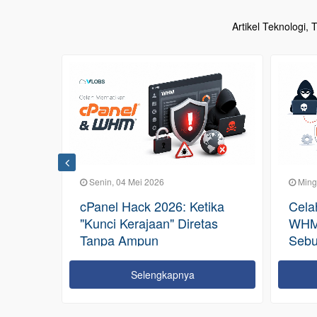
Artikel Teknologi,
Senin, 04 Mei 2026
Minggu, 0
cPanel Hack 2026: Ketika
Celah K
"Kunci Kerajaan" Diretas
WHM CVE
l
Tanpa Ampun
Sebuah P
bagi Eko
Global
Selengkapnya