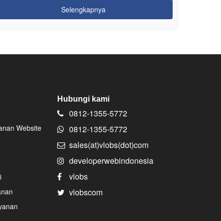
Selengkapnya
Hubungi kami
0812-1355-5772
nan Website
0812-1355-5772
sales(at)vlobs(dot)com
developerwebindonesia
vlobs
i
anan
vlobscom
yanan